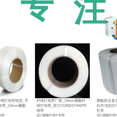
专
注
P纤维打包带现货_手
纤维打包带厂家_19mm聚酯纤
聚酯挤压复
带_19mm聚酯
维打包带_荷兰CORDSTRAP纤
扣/打包扣打
维带
扎带
包带
进口聚酯纤维打包带
进口聚酯纤维