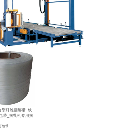
合型纤维捆绑带_铁
包带_捆扎机专用捆
打包带